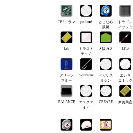
pas bon?
TBSドラマ
とこなめ
ドラゴン
競艇
アッシュ
Lab
I.P.S
トラスト
大阪ガス
テクノ
picaresque
グリーン
ペガサス
エレキ
ブルー
ミシン
コミック
BALANCE
CREARE
エスクァ
新菱興産
イア