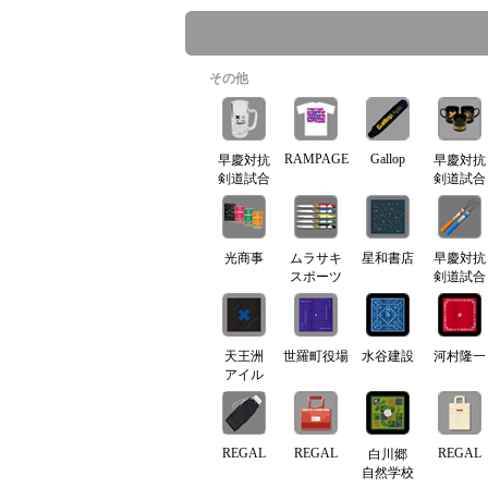
その他
RAMPAGE
Gallop
早慶対抗
早慶対抗
剣道試合
剣道試合
光商事
ムラサキ
星和書店
早慶対抗
スポーツ
剣道試合
天王洲
世羅町役場
水谷建設
河村隆一
アイル
REGAL
REGAL
REGAL
白川郷
自然学校