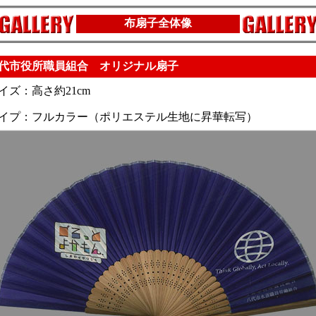
布扇子全体像
代市役所職員組合 オリジナル扇子
イズ：高さ約21cm
イプ：フルカラー（ポリエステル生地に昇華転写）