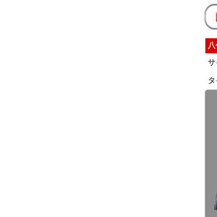
八
サ
タ