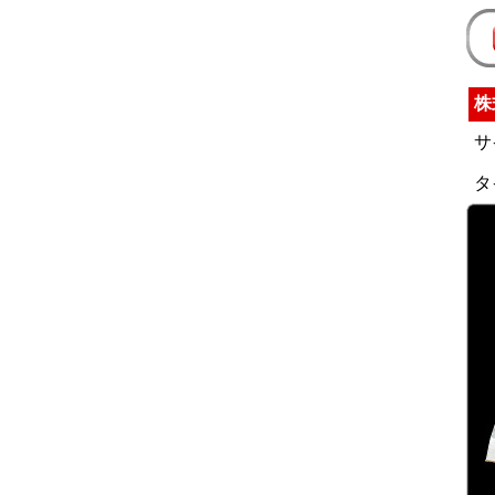
株
サ
タ